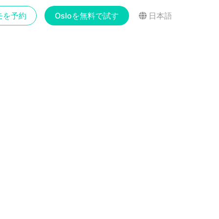
モを予約
Osloを無料で試す
日本語