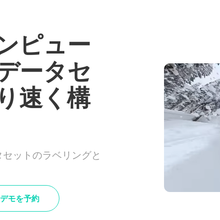
ンピュー
データセ
り速く構
タセットのラベリングと
デモを予約