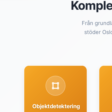
Komple
Från grundl
stöder Osl
Objektdetektering