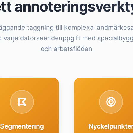
tt annoteringsverkt
äggande taggning till komplexa landmärkes
o varje datorseendeuppgift med specialbyg
och arbetsflöden
Segmentering
Nyckelpunkte