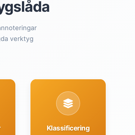
ygslåda
annoteringar
gda verktyg
r
Klassificering