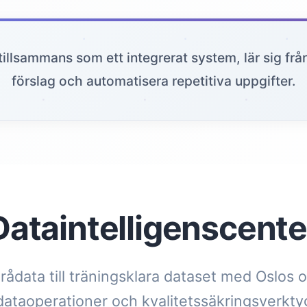
illsammans som ett integrerat system, lär sig från
förslag och automatisera repetitiva uppgifter.
Dataintelligenscente
rådata till träningsklara dataset med Oslos
dataoperationer och kvalitetssäkringsverkty