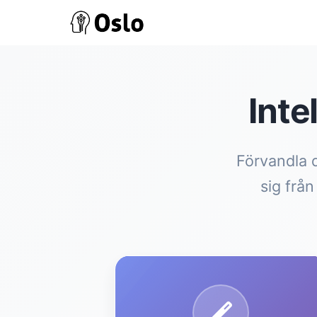
Inte
Förvandla 
sig frå