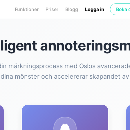
Funktioner
Priser
Blogg
Logga in
Boka 
lligent annoterings
din märkningsprocess med Oslos avancerade
n dina mönster och accelererar skapandet av