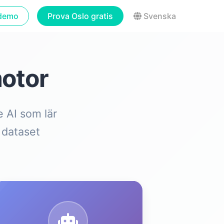
demo
Prova Oslo gratis
Svenska
motor
 AI som lär
 dataset